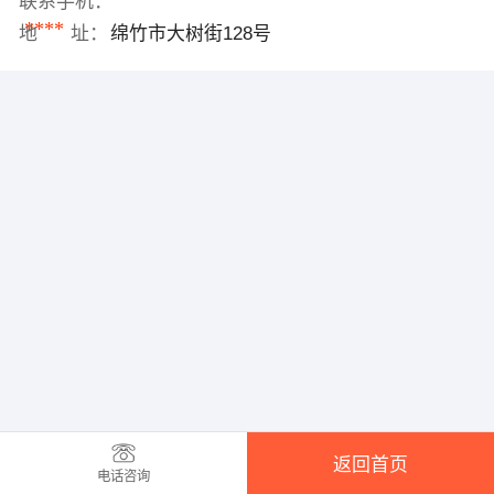
联系手机：
****
地 址：
绵竹市大树街128号
返回首页
电话咨询