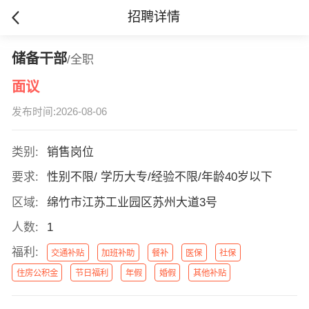
招聘详情
储备干部
/全职
面议
发布时间:2026-08-06
类别:
销售岗位
要求:
性别不限/ 学历大专/经验不限/年龄40岁以下
区域:
绵竹市江苏工业园区苏州大道3号
人数:
1
福利:
交通补贴
加班补助
餐补
医保
社保
住房公积金
节日福利
年假
婚假
其他补贴