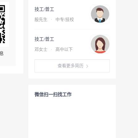
技工/普工
殷先生
·
中专/技校
技工/普工
邓女士
·
高中以下
息
查看更多简历
微信扫一扫找工作