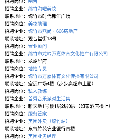
招聘岗位：
吧台
招聘企业：
绵竹淘吧美妆
联系地址：绵竹市时代都汇广场
招聘岗位：
美妆助理
招聘企业：
绵竹市鼎尚・666房地产
联系地址：观音堂街13号
招聘岗位：
置业顾问
招聘企业：
绵竹市龙岭万嘉体育文化推广有限公司
联系地址：龙岭华府
招聘岗位：
地推专员
招聘企业：
绵竹市万嘉体育文化传播有限公司
联系地址：宏远广场4楼（步步高超市上面）
招聘岗位：
私人教练
招聘企业：
首秀音乐派对生活集
联系地址：新天地1号楼1层2层3层（如家酒店楼上）
招聘岗位：
服务管家
招聘企业：
美团外卖（绵竹站）
联系地址：东气竹苑农业银行四楼
招聘岗位：
美团业务经理