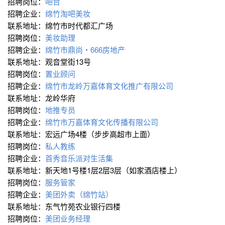
招聘岗位：
吧台
招聘企业：
绵竹淘吧美妆
联系地址：绵竹市时代都汇广场
招聘岗位：
美妆助理
招聘企业：
绵竹市鼎尚・666房地产
联系地址：观音堂街13号
招聘岗位：
置业顾问
招聘企业：
绵竹市龙岭万嘉体育文化推广有限公司
联系地址：龙岭华府
招聘岗位：
地推专员
招聘企业：
绵竹市万嘉体育文化传播有限公司
联系地址：宏远广场4楼（步步高超市上面）
招聘岗位：
私人教练
招聘企业：
首秀音乐派对生活集
联系地址：新天地1号楼1层2层3层（如家酒店楼上）
招聘岗位：
服务管家
招聘企业：
美团外卖（绵竹站）
联系地址：东气竹苑农业银行四楼
招聘岗位：
美团业务经理