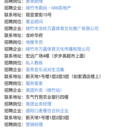
招聘岗位：
美妆助理
招聘企业：
绵竹市鼎尚・666房地产
联系地址：观音堂街13号
招聘岗位：
置业顾问
招聘企业：
绵竹市龙岭万嘉体育文化推广有限公司
联系地址：龙岭华府
招聘岗位：
地推专员
招聘企业：
绵竹市万嘉体育文化传播有限公司
联系地址：宏远广场4楼（步步高超市上面）
招聘岗位：
私人教练
招聘企业：
首秀音乐派对生活集
联系地址：新天地1号楼1层2层3层（如家酒店楼上）
招聘岗位：
服务管家
招聘企业：
美团外卖（绵竹站）
联系地址：东气竹苑农业银行四楼
招聘岗位：
美团业务经理
招聘企业：
德阳口麦餐饮合伙企业
联系地址：新天地1号楼1层2层3层
招聘岗位：
营销经理